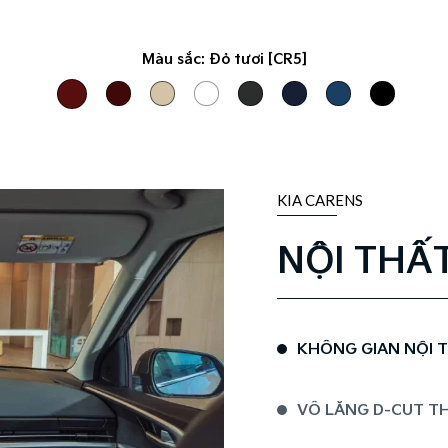
Màu sắc:
Đỏ tươi [CR5]
KIA CARENS
NỘI THẤ
KHÔNG GIAN NỘI T
VÔ LĂNG D-CUT T