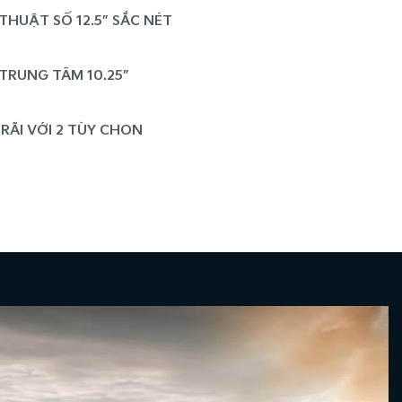
HUẬT SỐ 12.5” SẮC NÉT
 TRUNG TÂM 10.25”
RÃI VỚI 2 TÙY CHỌN
CÓ KÍCH THƯỚC LỚN