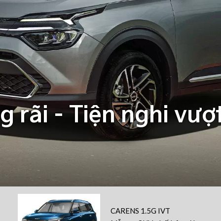
 rãi - Tiện nghi vượt
CARENS 1.5G IVT