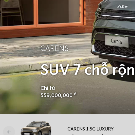
CARENS
SUV 7 chỗ rộng
Chỉ từ
đ
559,000,000
CARENS 1.5G LUXURY