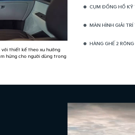
CỤM ĐỒNG HỒ KỸ T
MÀN HÌNH GIẢI TRÍ
HÀNG GHẾ 2 RỘNG 
 với thiết kế theo xu hướng
 cảm hứng cho người dùng trong
KHOANG HÀNH LÝ 