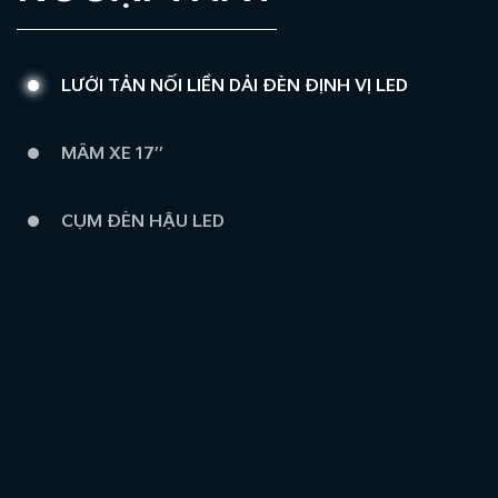
LƯỚI TẢN NỐI LIỀN DẢI ĐÈN ĐỊNH VỊ LED
MÂM XE 17’’
CỤM ĐÈN HẬU LED