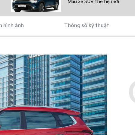
Mẫu xe SUV thế hệ mới
n hình ảnh
Thông số kỹ thuật