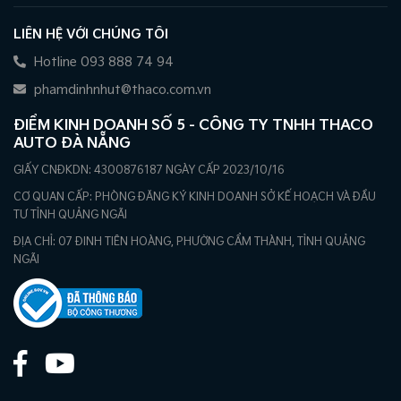
LIÊN HỆ VỚI CHÚNG TÔI
Hotline 093 888 74 94
phamdinhnhut@thaco.com.vn
ĐIỂM KINH DOANH SỐ 5 - CÔNG TY TNHH THACO
AUTO ĐÀ NẴNG
GIẤY CNĐKDN: 4300876187 NGÀY CẤP 2023/10/16
CƠ QUAN CẤP: PHÒNG ĐĂNG KÝ KINH DOANH SỞ KẾ HOẠCH VÀ ĐẦU
TƯ TỈNH QUẢNG NGÃI
ĐỊA CHỈ: 07 ĐINH TIÊN HOÀNG, PHƯỜNG CẨM THÀNH, TỈNH QUẢNG
NGÃI