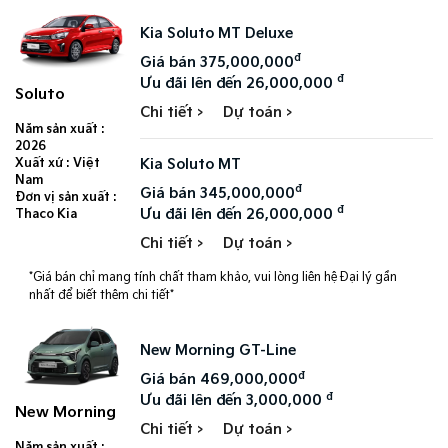
Kia Soluto MT Deluxe
đ
Giá bán 375,000,000
đ
Ưu đãi lên đến 26,000,000
Soluto
Chi tiết >
Dự toán >
Năm sản xuất :
2026
Kia Soluto MT
Xuất xứ : Việt
Nam
đ
Giá bán 345,000,000
Đơn vị sản xuất :
đ
Ưu đãi lên đến 26,000,000
Thaco Kia
Chi tiết >
Dự toán >
*Giá bán chỉ mang tính chất tham khảo, vui lòng liên hệ Đại lý gần
nhất để biết thêm chi tiết*
New Morning GT-Line
đ
Giá bán 469,000,000
đ
Ưu đãi lên đến 3,000,000
New Morning
Chi tiết >
Dự toán >
Năm sản xuất :