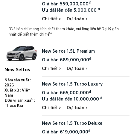
đ
Giá bán 559,000,000
đ
Ưu đãi lên đến 5,000,000
Chi tiết >
Dự toán >
*Giá bán chỉ mang tính chất tham khảo, vui lòng liên hệ Đại lý gần
nhất để biết thêm chi tiết*
New Seltos 1.5L Premium
đ
Giá bán 689,000,000
Chi tiết >
Dự toán >
New Seltos
Năm sản xuất :
New Seltos 1.5 Turbo Luxury
2026
Xuất xứ : Việt
đ
Giá bán 665,000,000
Nam
đ
Ưu đãi lên đến 10,000,000
Đơn vị sản xuất :
Thaco Kia
Chi tiết >
Dự toán >
New Seltos 1.5 Turbo Deluxe
đ
Giá bán 619,000,000