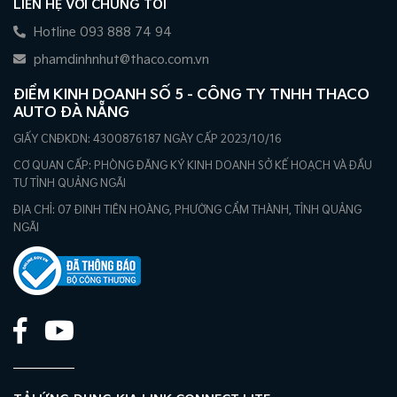
LIÊN HỆ VỚI CHÚNG TÔI
Hotline 093 888 74 94
phamdinhnhut@thaco.com.vn
ĐIỂM KINH DOANH SỐ 5 - CÔNG TY TNHH THACO
AUTO ĐÀ NẴNG
GIẤY CNĐKDN: 4300876187 NGÀY CẤP 2023/10/16
CƠ QUAN CẤP: PHÒNG ĐĂNG KÝ KINH DOANH SỞ KẾ HOẠCH VÀ ĐẦU
TƯ TỈNH QUẢNG NGÃI
ĐỊA CHỈ: 07 ĐINH TIÊN HOÀNG, PHƯỜNG CẨM THÀNH, TỈNH QUẢNG
NGÃI