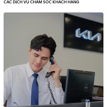
CÁC DỊCH VỤ CHĂM SÓC KHÁCH HÀNG