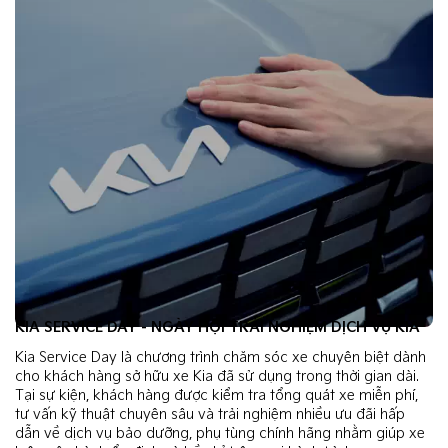
KIA SERVICE DAY - NGÀY HỘI TRẢI NGHIỆM DỊCH VỤ KIA
Kia Service Day là chương trình chăm sóc xe chuyên biệt dành
cho khách hàng sở hữu xe Kia đã sử dụng trong thời gian dài.
Tại sự kiện, khách hàng được kiểm tra tổng quát xe miễn phí,
tư vấn kỹ thuật chuyên sâu và trải nghiệm nhiều ưu đãi hấp
dẫn về dịch vụ bảo dưỡng, phụ tùng chính hãng nhằm giúp xe