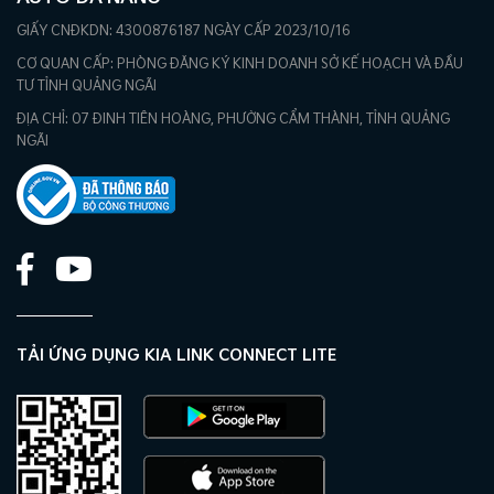
GIẤY CNĐKDN: 4300876187 NGÀY CẤP 2023/10/16
CƠ QUAN CẤP: PHÒNG ĐĂNG KÝ KINH DOANH SỞ KẾ HOẠCH VÀ ĐẦU
TƯ TỈNH QUẢNG NGÃI
ĐỊA CHỈ: 07 ĐINH TIÊN HOÀNG, PHƯỜNG CẨM THÀNH, TỈNH QUẢNG
NGÃI
TẢI ỨNG DỤNG KIA LINK CONNECT LITE