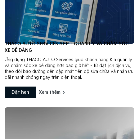
THACO AUTO SERVICES APP – QUẢN LÝ VÀ CHĂM SÓC
XE DỄ DÀNG
Ứng dụng THACO AUTO Services giúp khách hàng Kia quản lý
và chăm sóc xe dễ dàng hơn bao giờ hết – từ đặt lịch dịch vụ,
theo dõi bảo dưỡng đến cập nhật tiến độ sửa chữa và nhận ưu
đãi nhanh chóng ngay trên điện thoại.
Đặt hẹn
Xem thêm