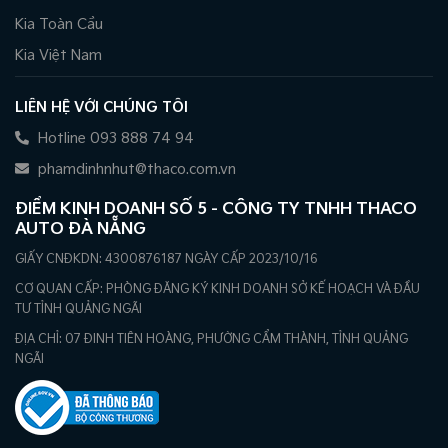
Kia Toàn Cầu
Kia Việt Nam
LIÊN HỆ VỚI CHÚNG TÔI
Hotline 093 888 74 94
phamdinhnhut@thaco.com.vn
ĐIỂM KINH DOANH SỐ 5 - CÔNG TY TNHH THACO
AUTO ĐÀ NẴNG
GIẤY CNĐKDN: 4300876187 NGÀY CẤP 2023/10/16
CƠ QUAN CẤP: PHÒNG ĐĂNG KÝ KINH DOANH SỞ KẾ HOẠCH VÀ ĐẦU
TƯ TỈNH QUẢNG NGÃI
ĐỊA CHỈ: 07 ĐINH TIÊN HOÀNG, PHƯỜNG CẨM THÀNH, TỈNH QUẢNG
NGÃI