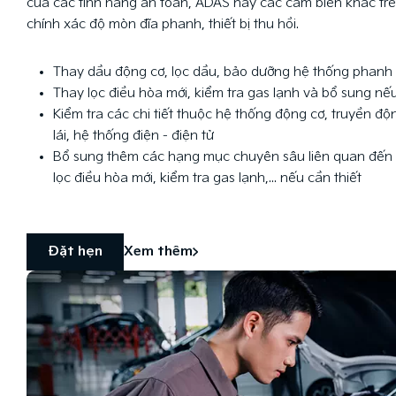
của các tính năng an toàn, ADAS hay các cảm biến khác trên
chính xác độ mòn đĩa phanh, thiết bị thu hồi.
Thay dầu động cơ, lọc dầu, bảo dưỡng hệ thống phanh
Thay lọc điều hòa mới, kiểm tra gas lạnh và bổ sung nếu
Kiểm tra các chi tiết thuộc hệ thống động cơ, truyền độ
lái, hệ thống điện - điện tử
Bổ sung thêm các hạng mục chuyên sâu liên quan đến 
lọc điều hòa mới, kiểm tra gas lạnh,... nếu cần thiết
Đặt hẹn
Xem thêm