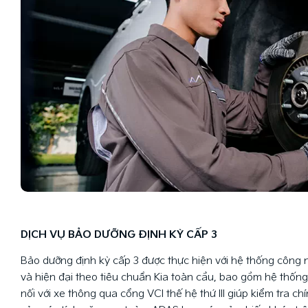
DỊCH VỤ BẢO DƯỠNG ĐỊNH KỲ CẤP 3
Bảo dưỡng định kỳ cấp 3 được thực hiện với hệ thống công 
và hiện đại theo tiêu chuẩn Kia toàn cầu, bao gồm hệ thốn
nối với xe thông qua cổng VCI thế hệ thứ III giúp kiểm tra ch