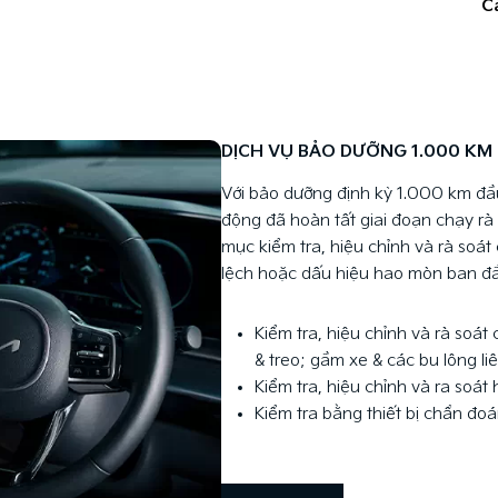
C
DỊCH VỤ BẢO DƯỠNG 1.000 KM
Với bảo dưỡng định kỳ 1.000 km đầu 
động đã hoàn tất giai đoạn chạy rà
mục kiểm tra, hiệu chỉnh và rà soá
lệch hoặc dấu hiệu hao mòn ban đầu
Kiểm tra, hiệu chỉnh và rà soá
& treo; gầm xe & các bu lông liê
Kiểm tra, hiệu chỉnh và ra soát
Kiểm tra bằng thiết bị chẩn đ