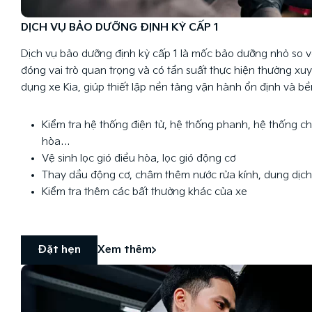
DỊCH VỤ BẢO DƯỠNG ĐỊNH KỲ CẤP 1
Dịch vụ bảo dưỡng định kỳ cấp 1 là mốc bảo dưỡng nhỏ so vớ
đóng vai trò quan trọng và có tần suất thực hiện thường xu
dụng xe Kia, giúp thiết lập nền tảng vận hành ổn định và bề
Kiểm tra hệ thống điện tử, hệ thống phanh, hệ thống ch
hòa…
Vệ sinh lọc gió điều hòa, lọc gió động cơ
Thay dầu động cơ, châm thêm nước rửa kính, dung dịch
Kiểm tra thêm các bất thường khác của xe
Đặt hẹn
Xem thêm