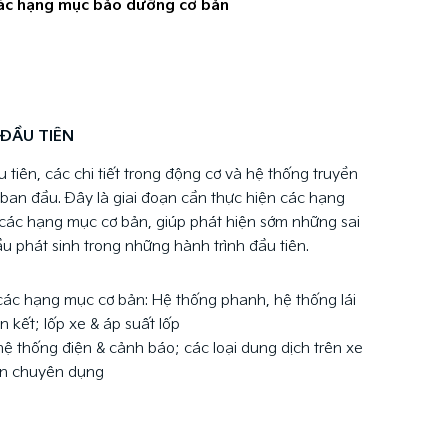
ác hạng mục bảo dưỡng cơ bản
 ĐẦU TIÊN
tiên, các chi tiết trong động cơ và hệ thống truyền
 ban đầu. Đây là giai đoạn cần thực hiện các hạng
t các hạng mục cơ bản, giúp phát hiện sớm những sai
 phát sinh trong những hành trình đầu tiên.
t các hạng mục cơ bản: Hệ thống phanh, hệ thống lái
n kết; lốp xe & áp suất lốp
 hệ thống điện & cảnh báo; các loại dung dịch trên xe
oán chuyên dụng