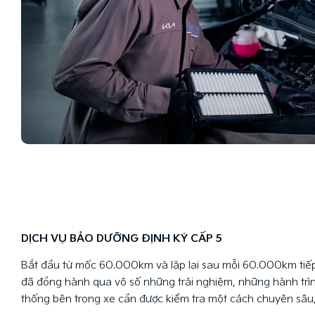
DỊCH VỤ BẢO DƯỠNG ĐỊNH KỲ CẤP 5
Bắt đầu từ mốc 60.000km và lặp lại sau mỗi 60.000km tiếp 
đã đồng hành qua vô số những trải nghiệm, những hành trìn
thống bên trong xe cần được kiểm tra một cách chuyên sâu,