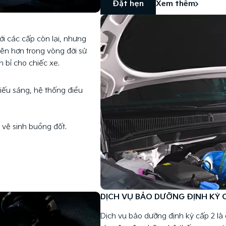
Đặt hẹn
Xem thêm
i các cấp còn lại, nhưng
yên hơn trong vòng đời sử
n bỉ cho chiếc xe.
iếu sáng, hệ thống điều
 vệ sinh buồng đốt.
DỊCH VỤ BẢO DƯỠNG ĐỊNH KỲ 
Dịch vụ bảo dưỡng định kỳ cấp 2 là