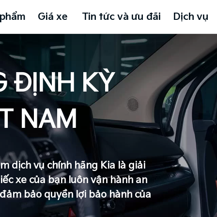
 phẩm
Giá xe
Tin tức và ưu đãi
Dịch vụ
 ĐỊNH KỲ
ỆT NAM
m dịch vụ chính hãng Kia là giải
ếc xe của bạn luôn vận hành an
ư đảm bảo quyền lợi bảo hành của