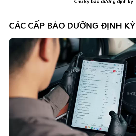
Chu kỳ bảo dưỡng định kỳ
CÁC CẤP BẢO DƯỠNG ĐỊNH KỲ