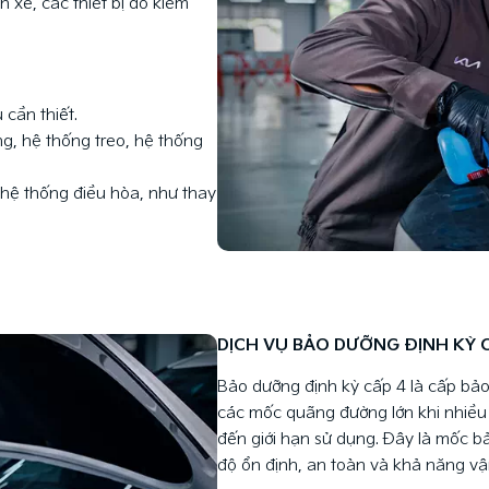
 xe, các thiết bị đo kiểm
 cần thiết.
ng, hệ thống treo, hệ thống
hệ thống điều hòa, như thay
DỊCH VỤ BẢO DƯỠNG ĐỊNH KỲ 
Bảo dưỡng định kỳ cấp 4 là cấp bảo
các mốc quãng đường lớn khi nhiều 
đến giới hạn sử dụng. Đây là mốc bả
độ ổn định, an toàn và khả năng vậ