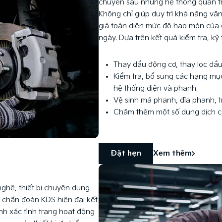
chuyên sâu những hệ thống quan tr
Không chỉ giúp duy trì khả năng vậ
giá toàn diện mức độ hao mòn của c
ngày. Dựa trên kết quả kiểm tra, kỹ
Thay dầu động cơ, thay lọc dầ
Kiểm tra, bổ sung các hạng mục
hệ thống điện và phanh.
Vệ sinh má phanh, đĩa phanh, tr
Châm thêm một số dung dịch cần
Đặt hẹn
Xem thêm
nghệ, thiết bị chuyên dụng
g chẩn đoán KDS hiện đại kết
ính xác tình trạng hoạt động