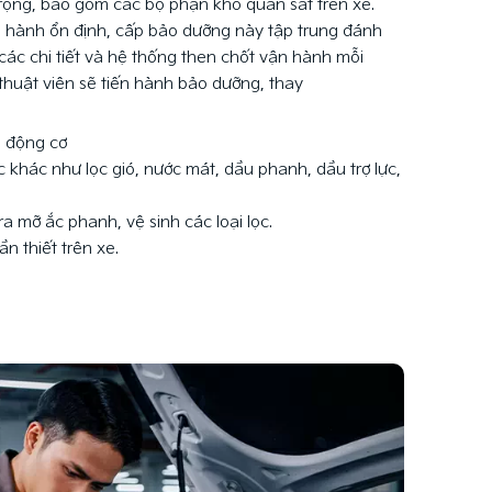
ọng, bao gồm các bộ phận khó quan sát trên xe.
n hành ổn định, cấp bảo dưỡng này tập trung đánh
ác chi tiết và hệ thống then chốt vận hành mỗi
 thuật viên sẽ tiến hành bảo dưỡng, thay
u động cơ
 khác như lọc gió, nước mát, dầu phanh, dầu trợ lực,
a mỡ ắc phanh, vệ sinh các loại lọc.
 thiết trên xe.