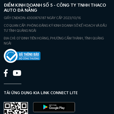
ĐIỂM KINH DOANH SỐ 5 - CÔNG TY TNHH THACO
AUTO ĐÀ NẴNG
GIẤY CNĐKDN: 4300876187 NGÀY CẤP 2023/10/16
CƠ QUAN CẤP: PHÒNG ĐĂNG KÝ KINH DOANH SỞ KẾ HOẠCH VÀ ĐẦU
TƯ TỈNH QUẢNG NGÃI
ĐỊA CHỈ: 07 ĐINH TIÊN HOÀNG, PHƯỜNG CẨM THÀNH, TỈNH QUẢNG
NGÃI
TẢI ỨNG DỤNG KIA LINK CONNECT LITE