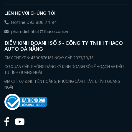
LIÊN HỆ VỚI CHÚNG TÔI
Hotline 093 888 74 94
phamdinhnhut@thaco.com.vn
ĐIỂM KINH DOANH SỐ 5 - CÔNG TY TNHH THACO
AUTO ĐÀ NẴNG
GIẤY CNĐKDN: 4300876187 NGÀY CẤP 2023/10/16
CƠ QUAN CẤP: PHÒNG ĐĂNG KÝ KINH DOANH SỞ KẾ HOẠCH VÀ ĐẦU
TƯ TỈNH QUẢNG NGÃI
ĐỊA CHỈ: 07 ĐINH TIÊN HOÀNG, PHƯỜNG CẨM THÀNH, TỈNH QUẢNG
NGÃI