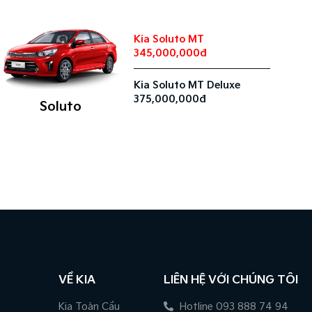
Kia Soluto MT
345,000,000đ
Kia Soluto MT Deluxe
375,000,000đ
Soluto
VỀ KIA
LIÊN HỆ VỚI CHÚNG TÔI
Kia Toàn Cầu
Hotline 093 888 74 94