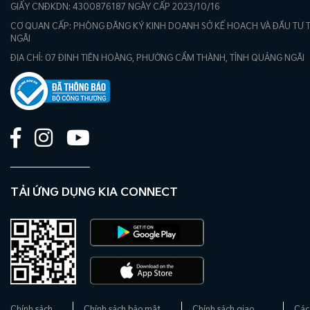
GIẤY CNĐKDN: 4300876187 NGÀY CẤP 2023/10/16
CƠ QUAN CẤP: PHÒNG ĐĂNG KÝ KINH DOANH SỞ KẾ HOẠCH VÀ ĐẦU TƯ 
NGÃI
ĐỊA CHỈ: 07 ĐINH TIÊN HOÀNG, PHƯỜNG CẨM THÀNH, TỈNH QUẢNG NGÃI
TẢI ỨNG DỤNG KIA CONNECT
Chính sách
Chính sách bảo mật
Chính sách giao
Các