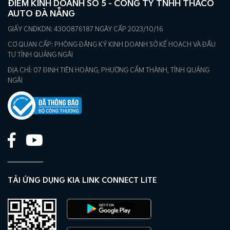
ĐIỂM KINH DOANH SỐ 5 - CÔNG TY TNHH THACO
AUTO ĐÀ NẴNG
GIẤY CNĐKDN: 4300876187 NGÀY CẤP 2023/10/16
CƠ QUAN CẤP: PHÒNG ĐĂNG KÝ KINH DOANH SỞ KẾ HOẠCH VÀ ĐẦU
TƯ TỈNH QUẢNG NGÃI
ĐỊA CHỈ: 07 ĐINH TIÊN HOÀNG, PHƯỜNG CẨM THÀNH, TỈNH QUẢNG
NGÃI
TẢI ỨNG DỤNG KIA LINK CONNECT LITE