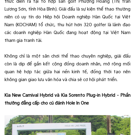
thức diễn ra tại tổ hợp sân golf Phượng Hoàng (Thị trấn
Lương Sơn, tỉnh Hòa Bình). Giải đấu là sự kiện thể thao thường
niên có uy tín do Hiệp hội Doanh nghiệp Hàn Quốc tại Việt
Nam (KOCHAM) tổ chức, thu hút hơn 320 golfer là lãnh đạo
các doanh nghiệp Hàn Quốc đang hoạt động tại Việt Nam
tham gia tranh tài.
Không chỉ là một sân chơi thể thao chuyên nghiệp, giải đấu
còn là dịp để gắn kết cộng đồng doanh nhân, mở rộng mối
quan hệ hợp tác giữa hai nền kinh tế, đồng thời tạo nên
không gian giao lưu văn hóa và chia sẻ cơ hội phát triển.
Kia New Carnival Hybrid và Kia Sorento Plug-in Hybrid – Phần
thưởng đẳng cấp cho cú đánh Hole In One