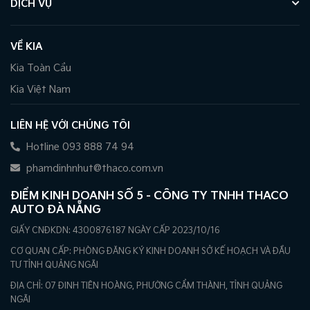
DỊCH VỤ
VỀ KIA
Kia Toàn Cầu
Kia Việt Nam
LIÊN HỆ VỚI CHÚNG TÔI
Hotline 093 888 74 94
phamdinhnhut@thaco.com.vn
ĐIỂM KINH DOANH SỐ 5 - CÔNG TY TNHH THACO
AUTO ĐÀ NẴNG
GIẤY CNĐKDN: 4300876187 NGÀY CẤP 2023/10/16
CƠ QUAN CẤP: PHÒNG ĐĂNG KÝ KINH DOANH SỞ KẾ HOẠCH VÀ ĐẦU
TƯ TỈNH QUẢNG NGÃI
ĐỊA CHỈ: 07 ĐINH TIÊN HOÀNG, PHƯỜNG CẨM THÀNH, TỈNH QUẢNG
NGÃI